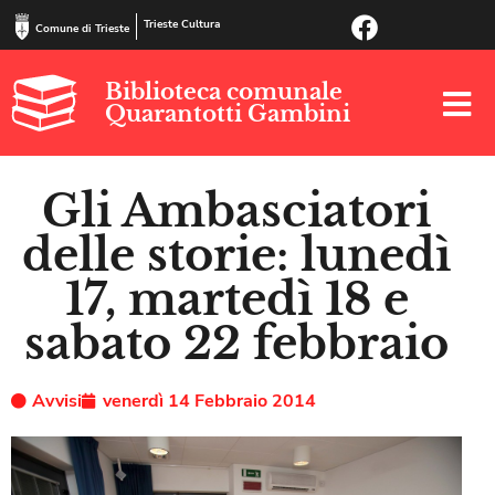
Trieste Cultura
Comune di Trieste
Biblioteca comunale
Quarantotti Gambini
Gli Ambasciatori
delle storie: lunedì
17, martedì 18 e
sabato 22 febbraio
Avvisi
venerdì 14 Febbraio 2014