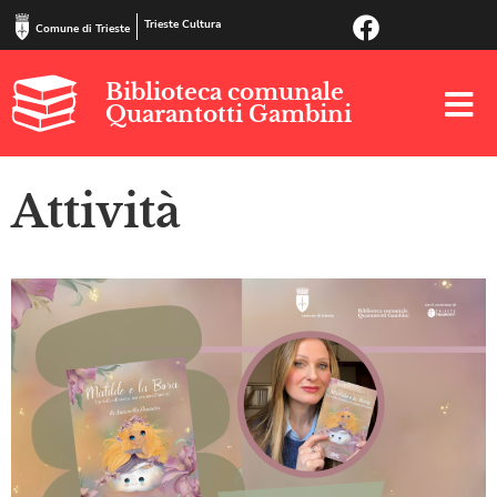
Trieste Cultura
Comune di Trieste
Biblioteca comunale
Quarantotti Gambini
Attività