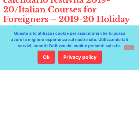
20/Italian Courses for
Foreigners – 2019-20 Holiday
Calendar
Questo sito utilizza i cookie per assicurarsi che tu possa
19 DICEMBRE 2019
avere la migliore esperienza sul nostro sito. Utilizzando tali
servizi, accetti l'utilizzo dei cookie presenti sul sito.
LEZIONI SOSPESE LESSONS SUSPENDED dal 20 dicembre 2019
al 6 gennaio 2020 from December 20, 2018 to January 6, 2020 Le
Ok
Privacy policy
lezioni riprenderanno il 7