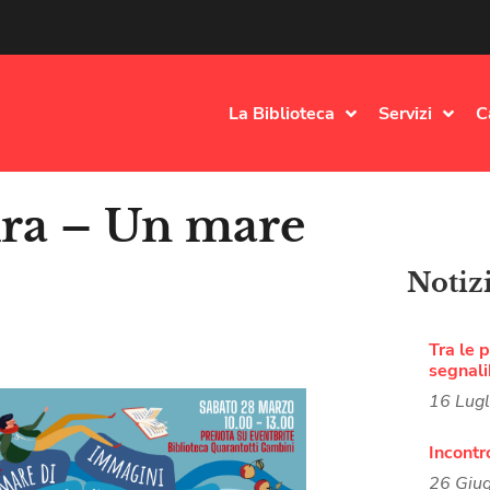
La Biblioteca
Servizi
C
tura – Un mare
Notiz
Tra le p
segnali
16 Lug
Incontr
26 Giu