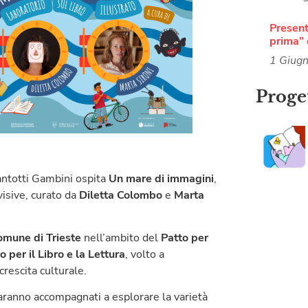
Present
prima” 
1 Giug
Proget
rantotti Gambini ospita
Un mare di immagini
,
 visive, curato da
Diletta Colombo
e
Marta
omune di Trieste
nell’ambito del
Patto per
 per il Libro e la Lettura
, volto a
rescita culturale.
 saranno accompagnati a esplorare la varietà