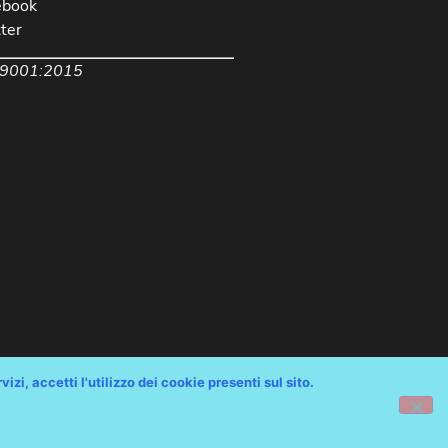
ebook
ter
 9001:2015
izi, accetti l'utilizzo dei cookie presenti sul sito.
chiarazione Accessibilità AGID