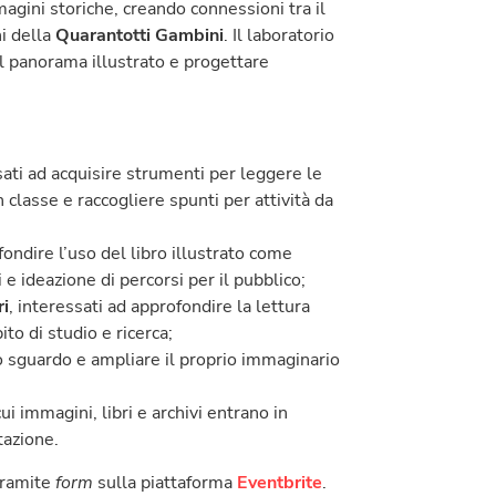
magini storiche, creando connessioni tra il
ni della
Quarantotti Gambini
. Il laboratorio
l panorama illustrato e progettare
sati ad acquisire strumenti per leggere le
 classe e raccogliere spunti per attività da
ondire l’uso del libro illustrato come
e ideazione di percorsi per il pubblico;
ri
, interessati ad approfondire la lettura
ito di studio e ricerca;
io sguardo e ampliare il proprio immaginario
i immagini, libri e archivi entrano in
tazione.
ramite
form
sulla piattaforma
Eventbrite
.