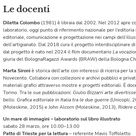
Le docenti
Diletta Colombo
(1981) è libraia dal 2002. Nel 2012 apre co
laboratorio, oggi punto di riferimento nazionale per l’editoria 
editoriale, comunicazione e progettazione nei campi dell’illus
dell’artigianato. Dal 2018 cura il progetto interdisciplinare d
dal progetto è nato nel 2024 il film documentario
La vocazio
giuria del BolognaRagazzi Awards (BRAW) della Bologna Chi
Marta Sironi
è storica dell’arte con interessi di ricerca per la 
Novecento. Collabora con collezioni e archivi pubblici e privati
materiali grafici attraverso mostre e progetti editoriali. È 
Torino. Tra le sue pubblicazioni:
Giulio Bizzarri arte divertis
bello. Grafica editoriale in Italia tra le due guerre
(Unicopli, 2
(Moleskine, 2015) e John Alcorn (Moleskine, 2013),
Ridere d
Un mare di immagini – laboratorio sul libro illustrato
sabato 28 marzo, ore 10.00–13.00
Patto di Trieste per la lettura
– referente Mavis Toffoletto