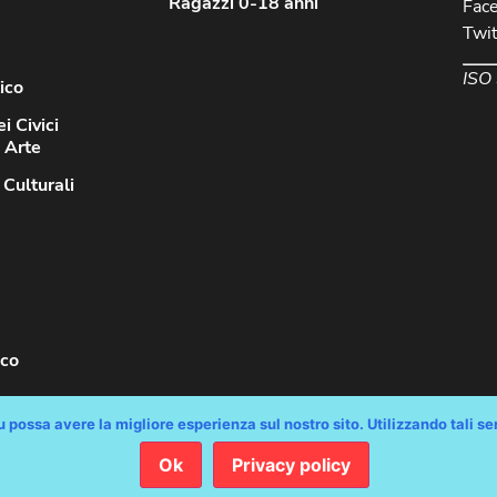
Ragazzi 0-18 anni
Fac
Twit
ISO
ico
i Civici
d Arte
 Culturali
sco
 possa avere la migliore esperienza sul nostro sito. Utilizzando tali serv
Ok
Privacy policy
diritti riservati / Progetto e Sviluppo Media Technologies Srl /
Feedback
/
Di