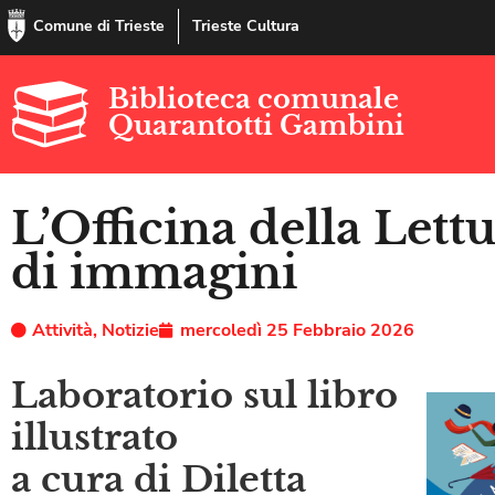
Comune di Trieste
Trieste Cultura
Biblioteca comunale
Quarantotti Gambini
L’Officina della Let
di immagini
Attività
,
Notizie
mercoledì 25 Febbraio 2026
Laboratorio sul libro
illustrato
a cura di Diletta