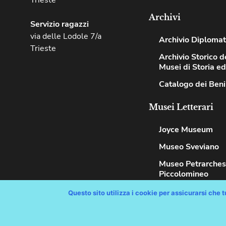
Trieste
Archivi
Servizio ragazzi
via delle Lodole 7/a
Archivio Diplomat
Trieste
Archivio Storico de
Musei di Storia e
Catalogo dei Beni
Musei Letterari
Joyce Museum
Museo Sveviano
Museo Petrarche
Piccolomineo
Questo sito utilizza i cookie per assicurarsi che tu
Copyright © Comune di Trieste – partita Iva 00210240321 – tutti i 