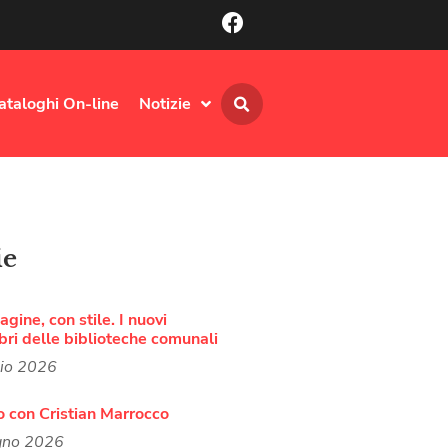
ataloghi On-line
Notizie
ie
agine, con stile. I nuovi
bri delle biblioteche comunali
lio 2026
o con Cristian Marrocco
gno 2026