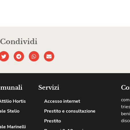
Condividi
omunali
Servizi
Co
comu
ttilio Hortis
Accesso internet
trie
le Stelio
Prestito e consultazione
beni
disc
Prestito
le Marinelli