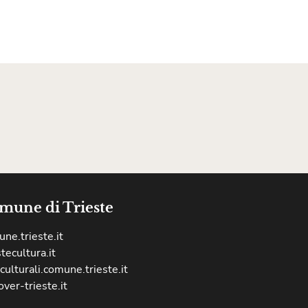
mune di Trieste
ne.trieste.it
stecultura.it
culturali.comune.trieste.it
over-trieste.it