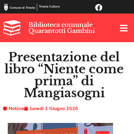
Trieste Cultura
Comune di Trieste
Biblioteca comunale
Quarantotti Gambini
Presentazione del
libro “Niente come
prima” di
Mangiasogni
Notizie
lunedì 1 Giugno 2026