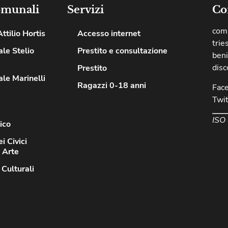
omunali
Servizi
Co
comu
ttilio Hortis
Accesso internet
trie
le Stelio
Prestito e consultazione
beni
disc
Prestito
le Marinelli
Ragazzi 0-18 anni
Fac
Twit
ISO
ico
i Civici
d Arte
 Culturali