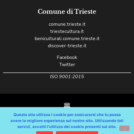
Comune di Trieste
comune.trieste.it
triestecultura.it
beniculturali.comune.trieste.it
discover-trieste.it
Facebook
Twitter
ISO 9001:2015
Questo sito utilizza i cookie per assicurarsi che tu possa
avere la migliore esperienza sul nostro sito. Utilizzando tali
servizi, accetti l'utilizzo dei cookie presenti sul sito.
Copyright © Comune di Trieste – partita Iva 00210240321 – tutti i diritti
riservati / Progetto e Sviluppo Media Technologies Srl /