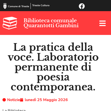
Trieste Cultura
Comune di Trieste
Biblioteca comunale
Quarantotti Gambini
La pratica della
voce. Laboratorio
permanente di
poesia
contemporanea.
Notizie
lunedì 25 Maggio 2026
La Biblioteca