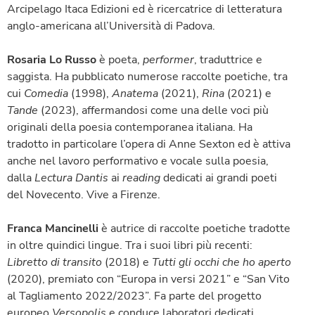
Arcipelago Itaca Edizioni ed è ricercatrice di letteratura
anglo-americana all’Università di Padova.
Rosaria Lo Russo
è poeta,
performer
, traduttrice e
saggista. Ha pubblicato numerose raccolte poetiche, tra
cui
Comedia
(1998),
Anatema
(2021),
Rina
(2021) e
Tande
(2023), affermandosi come una delle voci più
originali della poesia contemporanea italiana. Ha
tradotto in particolare l’opera di Anne Sexton ed è attiva
anche nel lavoro performativo e vocale sulla poesia,
dalla
Lectura Dantis
ai
reading
dedicati ai grandi poeti
del Novecento. Vive a Firenze.
Franca Mancinelli
è autrice di raccolte poetiche tradotte
in oltre quindici lingue. Tra i suoi libri più recenti:
Libretto di transito
(2018) e
Tutti gli occhi che ho aperto
(2020), premiato con “Europa in versi 2021” e “San Vito
al Tagliamento 2022/2023”. Fa parte del progetto
europeo
Versopolis
e conduce laboratori dedicati