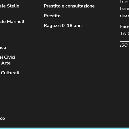
trie
le Stelio
Prestito e consultazione
beni
disc
Prestito
le Marinelli
Ragazzi 0-18 anni
Fac
Twit
ISO
ico
i Civici
d Arte
 Culturali
sco