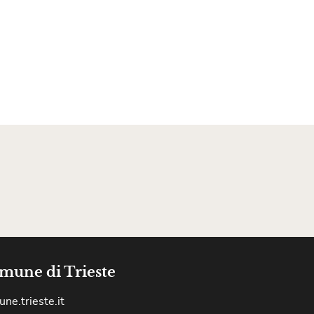
mune di Trieste
ne.trieste.it