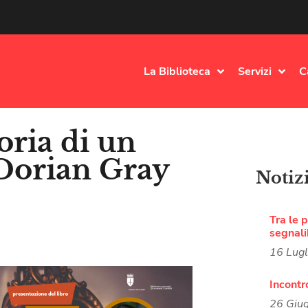
La Biblioteca
Servizi
C
oria di un
Dorian Gray
Notiz
Tra le p
segnali
16 Lug
Incontr
26 Giu