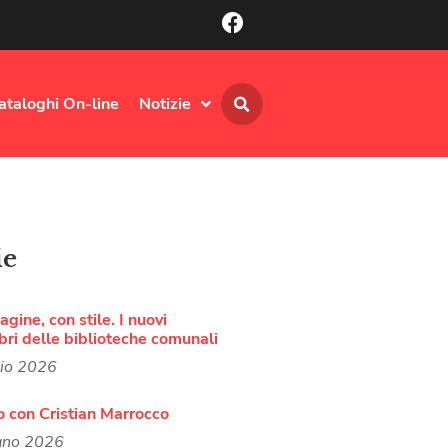
ataloghi On-line
Notizie
ie
agine, con stile. I nuovi
bri delle biblioteche comunali
lio 2026
o con Cristian Marrocco
gno 2026