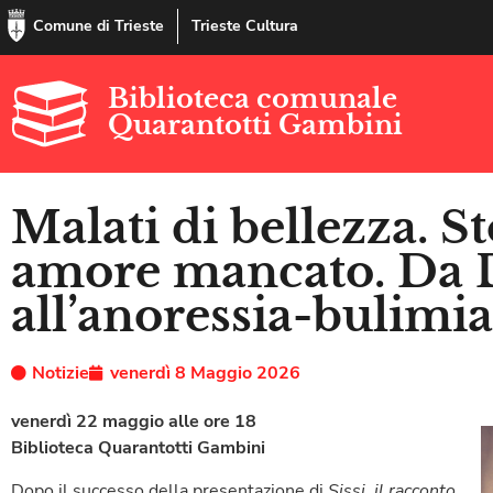
Comune di Trieste
Trieste Cultura
Biblioteca comunale
Quarantotti Gambini
Malati di bellezza. St
amore mancato. Da 
all’anoressia-bulimia
Notizie
venerdì 8 Maggio 2026
venerdì 22 maggio alle ore 18
Biblioteca Quarantotti Gambini
Dopo il successo della presentazione di
Sissi, il racconto