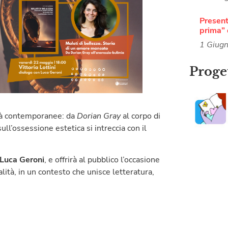
Present
prima” 
1 Giug
Proget
ltà contemporanee: da
Dorian Gray
al corpo di
sull’ossessione estetica si intreccia con il
Luca Geroni
, e offrirà al pubblico l’occasione
lità, in un contesto che unisce letteratura,