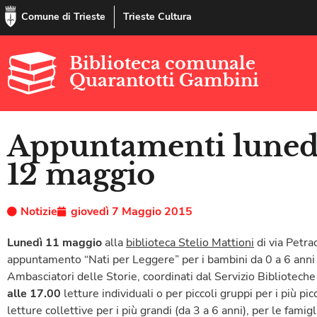
Comune di Trieste
Trieste Cultura
Biblioteca comunale
Quarantotti Gambini
Appuntamenti lunedì
12 maggio
Notizie
giovedì 7 Maggio 2015
Lunedì 11 maggio
alla
biblioteca Stelio Mattioni
di via Petra
appuntamento “Nati per Leggere” per i bambini da 0 a 6 anni e
Ambasciatori delle Storie, coordinati dal Servizio Bibliotech
alle 17.00
letture individuali o per piccoli gruppi per i più pic
letture collettive per i più grandi (da 3 a 6 anni), per le famig