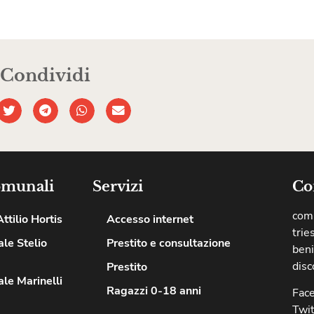
Condividi
omunali
Servizi
Co
comu
ttilio Hortis
Accesso internet
trie
le Stelio
Prestito e consultazione
beni
disc
Prestito
le Marinelli
Ragazzi 0-18 anni
Fac
Twit