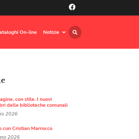
ataloghi On-line
Notizie
ie
agine, con stile. I nuovi
bri delle biblioteche comunali
lio 2026
o con Cristian Marrocco
gno 2026