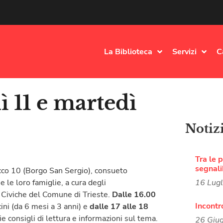
La Biblioteca
Servizi
C
 11 e martedì
Notiz
Tra le p
segnali
cco 10 (Borgo San Sergio), consueto
 le loro famiglie, a cura degli
16 Lug
e Civiche del Comune di Trieste.
Dalle 16.00
Incontr
cini (da 6 mesi a 3 anni) e
dalle 17 alle 18
lie consigli di lettura e informazioni sul tema.
26 Giu