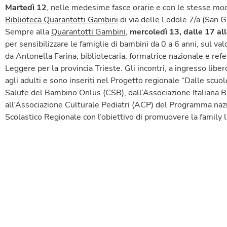
Martedì 12
, nelle medesime fasce orarie e con le stesse mod
Biblioteca Quarantotti Gambini
di via delle Lodole 7/a (San 
Sempre alla
Quarantotti Gambini
,
mercoledì 13, dalle 17 al
per sensibilizzare le famiglie di bambini da 0 a 6 anni, sul val
da Antonella Farina, bibliotecaria, formatrice nazionale e re
Leggere per la provincia Trieste. Gli incontri, a ingresso libe
agli adulti e sono inseriti nel Progetto regionale “Dalle scuo
Salute del Bambino Onlus (CSB), dall’Associazione Italiana B
all’Associazione Culturale Pediatri (ACP) del Programma nazi
Scolastico Regionale con l’obiettivo di promuovere la family l