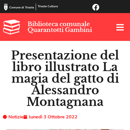
Trieste Cultura
Comune di Trieste
Biblioteca comunale
Quarantotti Gambini
Presentazione del
libro illustrato La
magia del gatto di
Alessandro
Montagnana
Notizie
lunedì 3 Ottobre 2022