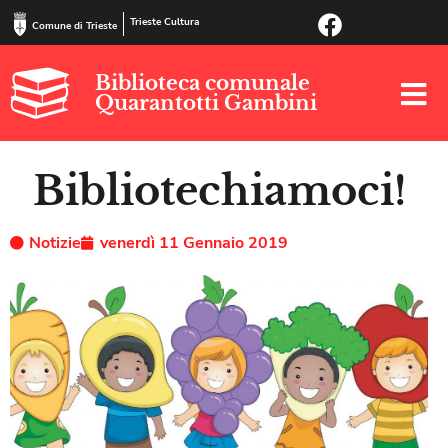
Trieste Cultura
Comune di Trieste
Biblioteca comunale
Quarantotti Gambini
Bibliotechiamoci!
Notizie
venerdì 11 Gennaio 2019