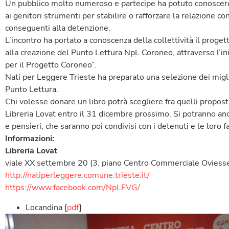
Un pubblico molto numeroso e partecipe ha potuto conoscere q
ai genitori strumenti per stabilire o rafforzare la relazione co
conseguenti alla detenzione.
L’incontro ha portato a conoscenza della collettività il proge
alla creazione del Punto Lettura NpL Coroneo, attraverso l’in
per il Progetto Coroneo”.
Nati per Leggere Trieste ha preparato una selezione dei miglio
Punto Lettura.
Chi volesse donare un libro potrà scegliere fra quelli proposti
Libreria Lovat entro il 31 dicembre prossimo. Si potranno anc
e pensieri, che saranno poi condivisi con i detenuti e le loro f
Informazioni:
Libreria Lovat
viale XX settembre 20 (3. piano Centro Commerciale Oviess
http://natiperleggere.comune.trieste.it/
https://www.facebook.com/NpLFVG/
Locandina [
pdf
]