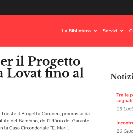
La Biblioteca
Servizi
C
er il Progetto
 Lovat fino al
Notiz
Tra le p
segnali
16 Lug
i Trieste il Progetto Coroneo, promosso da
alute del Bambino, dell’Ufficio del Garante
Incontr
n la Casa Circondariale “E. Mari”.
26 Giu