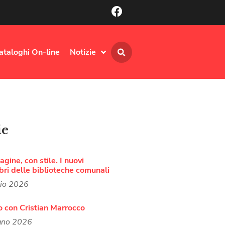
ataloghi On-line
Notizie
ie
agine, con stile. I nuovi
bri delle biblioteche comunali
lio 2026
o con Cristian Marrocco
gno 2026