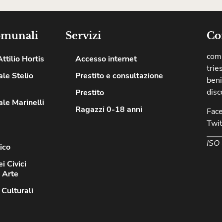
omunali
Servizi
Co
comu
ttilio Hortis
Accesso internet
trie
le Stelio
Prestito e consultazione
beni
disc
Prestito
le Marinelli
Ragazzi 0-18 anni
Fac
Twit
ISO
ico
i Civici
d Arte
 Culturali