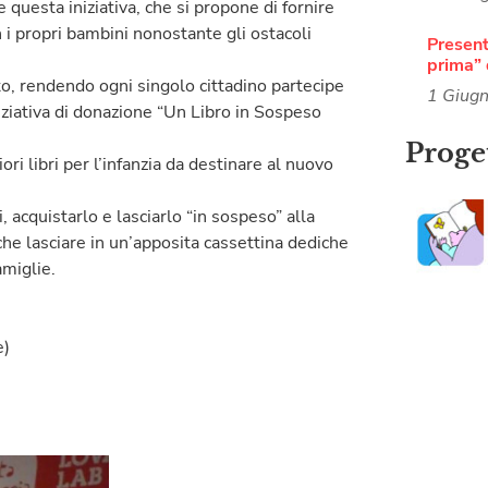
uesta iniziativa, che si propone di fornire
n i propri bambini nonostante gli ostacoli
Present
prima” 
tto, rendendo ogni singolo cittadino partecipe
1 Giug
iziativa di donazione “Un Libro in Sospeso
Proget
ri libri per l’infanzia da destinare al nuovo
, acquistarlo e lasciarlo “in sospeso” alla
he lasciare in un’apposita cassettina dediche
amiglie.
e)