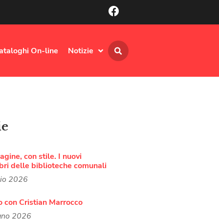
ataloghi On-line
Notizie
ie
agine, con stile. I nuovi
bri delle biblioteche comunali
lio 2026
o con Cristian Marrocco
gno 2026