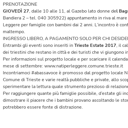
PRENOTAZIONE
GIOVEDÌ 27
, dalle 10 alle 11, al Gazebo lato donne de
l Bag
Bandiera 2 – tel. 040 305922) appuntamento in riva al mare con 
Leggere per famiglie con bambini dai 2 anni. L’incontro è co
maltempo.
INGRESSO LIBERO, A PAGAMENTO SOLO PER CHI DESIDE
Entrambi gli eventi sono inseriti in
Trieste Estate 2017
, il 
dei triestini che restano in città e dei turisti che vi giungono in
Per informazioni sul progetto locale e per scaricare il calen
mese di settembre: www.natiperleggere.comune.trieste.it
Incontriamoci #abassavoce è promosso dal progetto locale Nat
Comune di Trieste e varie realtà pubbliche e private, allo scop
sperimentare la lettura quale strumento prezioso di relazione a
Per raggiungere quante più famiglie possibile, d’estate gli inc
dimostrare il piacere che i bambini provano ascoltando le sto
potrebbero essere fonte di distrazione.