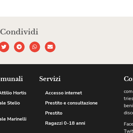
Condividi
omunali
Servizi
Co
comu
ttilio Hortis
Accesso internet
trie
le Stelio
Prestito e consultazione
beni
disc
Prestito
le Marinelli
Ragazzi 0-18 anni
Fac
Twit