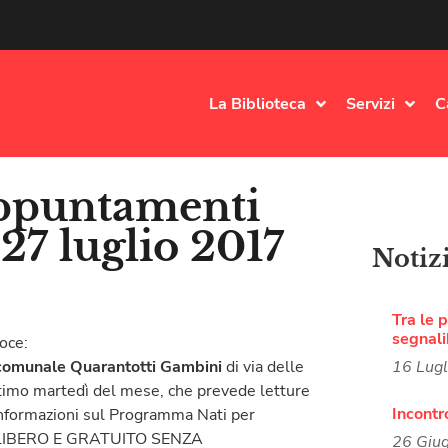
La Biblioteca
Servizi
C
appuntamenti
27 luglio 2017
Notiz
Tra le p
segnali
oce:
comunale Quarantotti Gambini
di via delle
16 Lug
ultimo martedì del mese, che prevede letture
Incontr
e informazioni sul Programma Nati per
SO LIBERO E GRATUITO SENZA
26 Giu