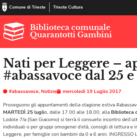
Comune di Trieste
Trieste Cultura
Biblioteca comunale
Quarantotti Gambini
Nati per Leggere – 
#abassavoce dal 25 e 
#abassavoce
,
Notizie
mercoledì 19 Luglio 2017
Proseguono gli appuntamenti della stagione estiva #abassav
MARTEDÌ 25 lugli
o, dalle 17.00 alle 18.00, alla
Biblioteca 
Lodole 7/a (San Giacomo) si terrà il consueto incontro dell’
individuali o per gruppi omogenei d’età, consigli di lettura 
Leggere, per famiglie con bambini da 0 a 6 anni. INGRES