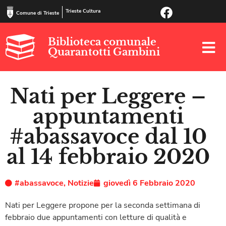
Trieste Cultura
Comune di Trieste
Biblioteca comunale
Quarantotti Gambini
Nati per Leggere –
appuntamenti
#abassavoce dal 10
al 14 febbraio 2020
#abassavoce
,
Notizie
giovedì 6 Febbraio 2020
Nati per Leggere propone per la seconda settimana di
febbraio due appuntamenti con letture di qualità e