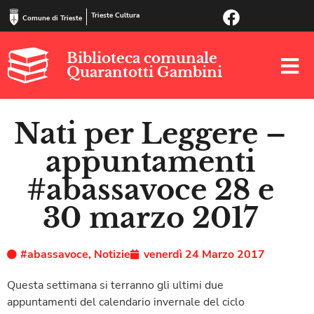
Trieste Cultura
Comune di Trieste
Biblioteca comunale
Quarantotti Gambini
Nati per Leggere –
appuntamenti
#abassavoce 28 e
30 marzo 2017
#abassavoce
,
Notizie
venerdì 24 Marzo 2017
Questa settimana si terranno gli ultimi due
appuntamenti del calendario invernale del ciclo