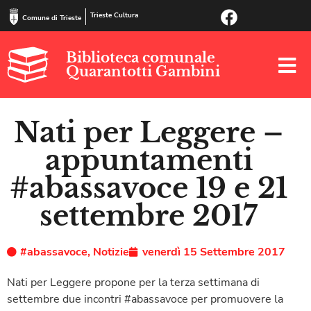
Trieste Cultura
Comune di Trieste
Biblioteca comunale
Quarantotti Gambini
Nati per Leggere –
appuntamenti
#abassavoce 19 e 21
settembre 2017
#abassavoce
,
Notizie
venerdì 15 Settembre 2017
Nati per Leggere propone per la terza settimana di
settembre due incontri #abassavoce per promuovere la