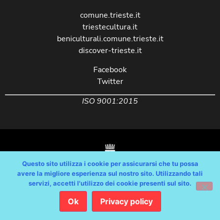
comune.trieste.it
triestecultura.it
beniculturali.comune.trieste.it
discover-trieste.it
Facebook
Twitter
ISO 9001:2015
Questo sito utilizza i cookie per assicurarsi che tu possa
avere la migliore esperienza sul nostro sito. Utilizzando tali
servizi, accetti l'utilizzo dei cookie presenti sul sito.
Copyright © Comune di Trieste – partita Iva 00210240321 – tutti i diritti
riservati / Progetto e Sviluppo Media Technologies Srl /
Ok
Privacy policy
Feedback
/
Dichiarazione Accessibilità AGID