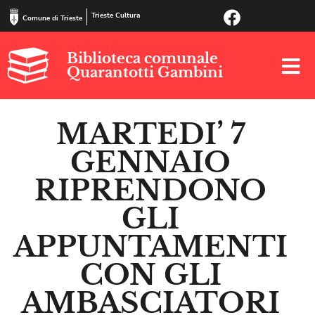
Trieste Cultura
Comune di Trieste
Biblioteca comunale
Quarantotti Gambini
MARTEDI’ 7
GENNAIO
RIPRENDONO
GLI
APPUNTAMENTI
CON GLI
AMBASCIATORI