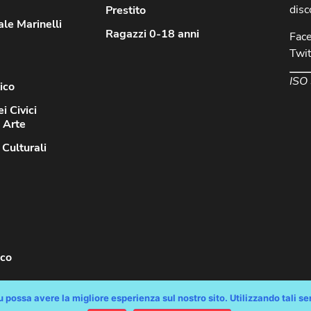
disc
Prestito
le Marinelli
Ragazzi 0-18 anni
Fac
Twit
ISO
ico
i Civici
d Arte
 Culturali
sco
 possa avere la migliore esperienza sul nostro sito. Utilizzando tali serv