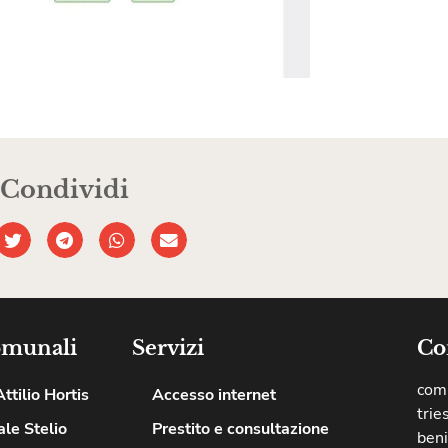
Condividi
omunali
Servizi
Co
comu
ttilio Hortis
Accesso internet
trie
le Stelio
Prestito e consultazione
beni