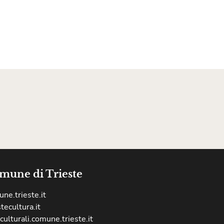
mune di Trieste
ne.trieste.it
stecultura.it
culturali.comune.trieste.it