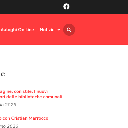
ataloghi On-line
Notizie
ie
agine, con stile. I nuovi
bri delle biblioteche comunali
lio 2026
o con Cristian Marrocco
gno 2026