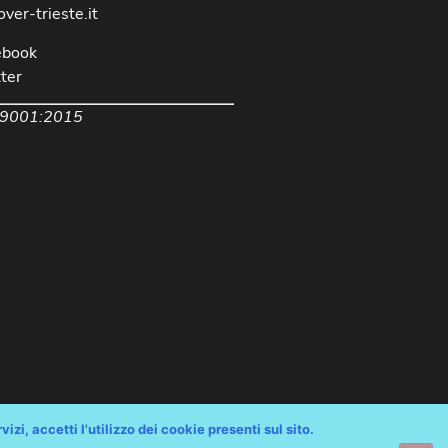
over-trieste.it
ebook
ter
 9001:2015
izi, accetti l'utilizzo dei cookie presenti sul sito.