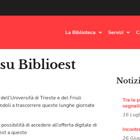
La Biblioteca
Servizi
C
su Biblioest
Notiz
ell’Università di Trieste e del Friuli
Tra le p
tandoli a trascorrere queste lunghe giornate
segnali
16 Lug
ossibilità di accedere all’offerta digitale di
Incontr
est a questo
26 Giu