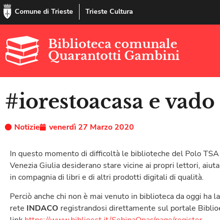
Comune di Trieste
Trieste Cultura
Biblioteca comunale
Quarantotti Gambini
#iorestoacasa e vado 
Notizie
venerdì 27 Marzo 2020
In questo momento di difficoltà le biblioteche del Polo TSA d
Venezia Giulia desiderano stare vicine ai propri lettori, aiu
in compagnia di libri e di altri prodotti digitali di qualità.
Perciò anche chi non è mai venuto in biblioteca da oggi ha la p
rete
INDACO
registrandosi direttamente sul portale Biblio
link
https://www.biblioest.it/SebinaOpac/page/register