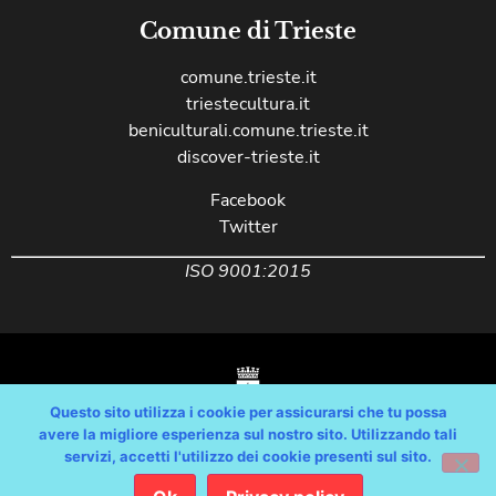
Comune di Trieste
comune.trieste.it
triestecultura.it
beniculturali.comune.trieste.it
discover-trieste.it
Facebook
Twitter
ISO 9001:2015
Questo sito utilizza i cookie per assicurarsi che tu possa
avere la migliore esperienza sul nostro sito. Utilizzando tali
servizi, accetti l'utilizzo dei cookie presenti sul sito.
Copyright © Comune di Trieste – partita Iva 00210240321 – tutti i diritti
riservati / Progetto e Sviluppo Media Technologies Srl /