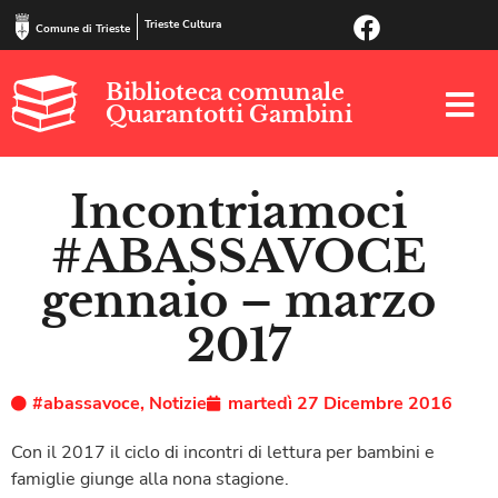
Trieste Cultura
Comune di Trieste
Biblioteca comunale
Quarantotti Gambini
Incontriamoci
#ABASSAVOCE
gennaio – marzo
2017
#abassavoce
,
Notizie
martedì 27 Dicembre 2016
Con il 2017 il ciclo di incontri di lettura per bambini e
famiglie giunge alla nona stagione.