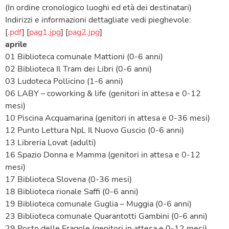
(In ordine cronologico luoghi ed età dei destinatari)
Indirizzi e informazioni dettagliate vedi pieghevole:
[
.pdf
] [
pag1.jpg
] [
pag2.jpg
]
aprile
01 Biblioteca comunale Mattioni (0-6 anni)
02 Biblioteca Il Tram dei Libri (0-6 anni)
03 Ludoteca Pollicino (1-6 anni)
06 LABY – coworking & life (genitori in attesa e 0-12
mesi)
10 Piscina Acquamarina (genitori in attesa e 0-36 mesi)
12 Punto Lettura NpL Il Nuovo Guscio (0-6 anni)
13 Libreria Lovat (adulti)
16 Spazio Donna e Mamma (genitori in attesa e 0-12
mesi)
17 Biblioteca Slovena (0-36 mesi)
18 Biblioteca rionale Saffi (0-6 anni)
19 Biblioteca comunale Guglia – Muggia (0-6 anni)
23 Biblioteca comunale Quarantotti Gambini (0-6 anni)
29 Posto delle Fragole (genitori in attesa e 0-12 mesi)