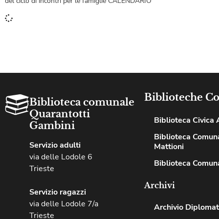
del ciclo di incontri per le famiglie CALENDARIO
Biblioteche C
Biblioteca comunale
Quarantotti
Biblioteca Civica A
Gambini
Biblioteca Comuna
Servizio adulti
Mattioni
via delle Lodole 6
Biblioteca Comuna
Trieste
Archivi
Servizio ragazzi
via delle Lodole 7/a
Archivio Diplomat
Trieste