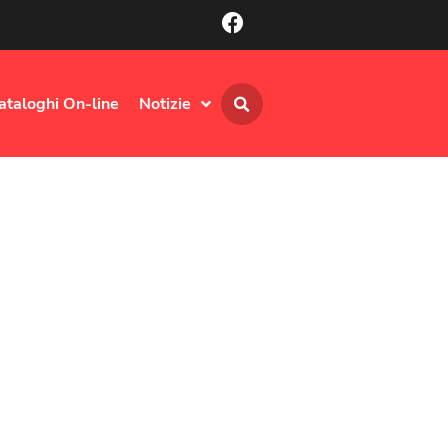
ataloghi On-line
Notizie