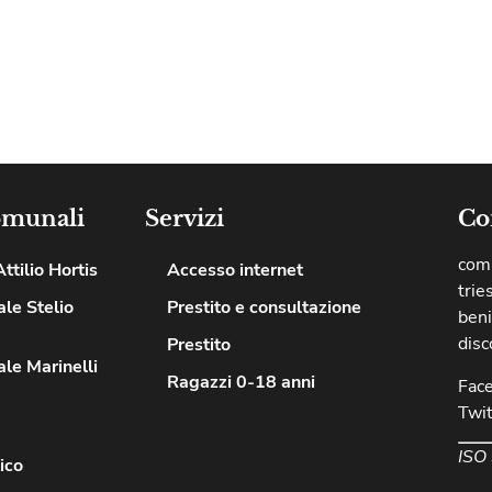
omunali
Servizi
Co
comu
ttilio Hortis
Accesso internet
trie
le Stelio
Prestito e consultazione
beni
disc
Prestito
le Marinelli
Ragazzi 0-18 anni
Fac
Twit
ISO
ico