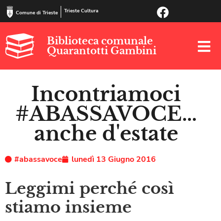
Trieste Cultura
Comune di Trieste
Biblioteca comunale
Quarantotti Gambini
Incontriamoci
#ABASSAVOCE…
anche d'estate
#abassavoce
lunedì 13 Giugno 2016
Leggimi perché così
stiamo insieme