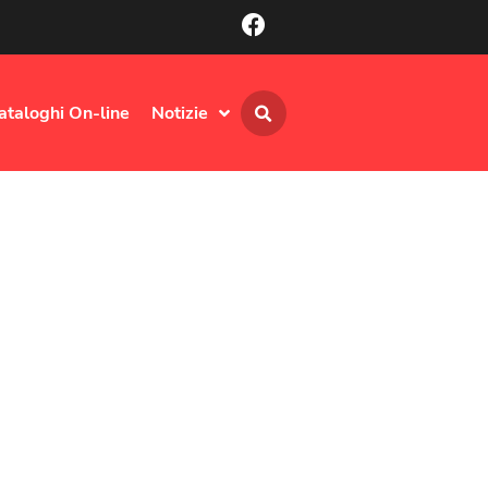
ataloghi On-line
Notizie