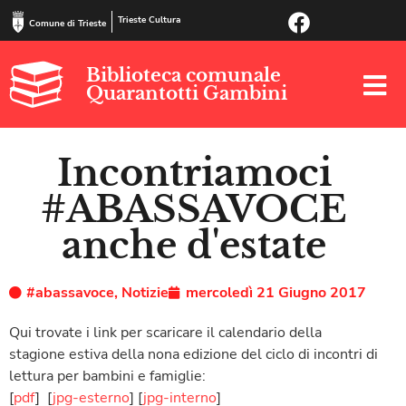
Trieste Cultura
Comune di Trieste
Biblioteca comunale
Quarantotti Gambini
Incontriamoci
#ABASSAVOCE
anche d'estate
#abassavoce
,
Notizie
mercoledì 21 Giugno 2017
Qui trovate i link per scaricare il calendario della
stagione estiva della nona edizione del ciclo di incontri di
lettura per bambini e famiglie:
[
pdf
] [
jpg-esterno
] [
jpg-interno
]