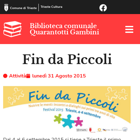
Trieste Cultura
Comune di Trieste
Biblioteca comunale
Quarantotti Gambini
Fin da Piccoli
Attività
lunedì 31 Agosto 2015
Dal 4 al 6 settembre 2015 si tiene a Trieste il primo