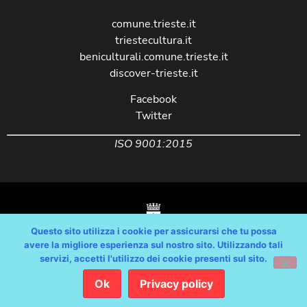
comune.trieste.it
triestecultura.it
beniculturali.comune.trieste.it
discover-trieste.it
Facebook
Twitter
ISO 9001:2015
Questo sito utilizza i cookie per assicurarsi che tu possa
avere la migliore esperienza sul nostro sito. Utilizzando tali
servizi, accetti l'utilizzo dei cookie presenti sul sito.
Copyright © Comune di Trieste – partita Iva 00210240321 – tutti i diritti
riservati / Progetto e Sviluppo Media Technologies Srl /
Ok
Privacy policy
Feedback
/
Dichiarazione Accessibilità AGID