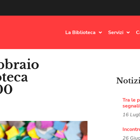
La Biblioteca
Servizi
C
bbraio
oteca
Notiz
00
Tra le p
segnali
16 Lug
Incontr
26 Giu