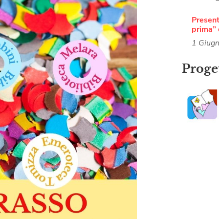
Present
prima” 
1 Giug
Proget