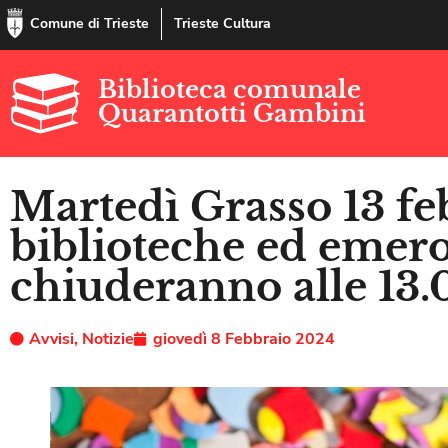
Comune di Trieste
Trieste Cultura
Biblioteca comunale
Quarantotti Gambini
Martedì Grasso 13 fe
biblioteche ed emer
chiuderanno alle 13.
Avvisi
,
Notizie
giovedì 8 Febbraio 2024