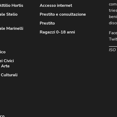
comu
ttilio Hortis
Accesso internet
trie
le Stelio
Prestito e consultazione
beni
disc
Prestito
le Marinelli
Ragazzi 0-18 anni
Fac
Twit
ISO
ico
i Civici
d Arte
 Culturali
sco