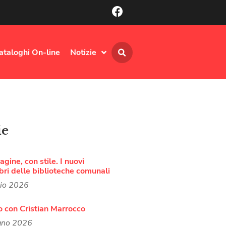
ataloghi On-line
Notizie
ie
agine, con stile. I nuovi
bri delle biblioteche comunali
lio 2026
o con Cristian Marrocco
gno 2026