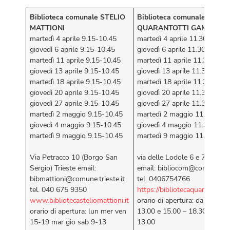
Biblioteca comunale
STELIO
Biblioteca comunale
MATTIONI
QUARANTOTTI GAMBINI
martedì 4 aprile 9.15-10.45
martedì 4 aprile 11.30-13.00
giovedì 6 aprile 9.15-10.45
giovedì 6 aprile 11.30-13.00
martedì 11 aprile 9.15-10.45
martedì 11 aprile 11.30-13.0
giovedì 13 aprile 9.15-10.45
giovedì 13 aprile 11.30-13.0
martedì 18 aprile 9.15-10.45
martedì 18 aprile 11.30-13.0
giovedì 20 aprile 9.15-10.45
giovedì 20 aprile 11.30-13.0
giovedì 27 aprile 9.15-10.45
giovedì 27 aprile 11.30-13.0
martedì 2 maggio 9.15-10.45
martedì 2 maggio 11.30-13.
giovedì 4 maggio 9.15-10.45
giovedì 4 maggio 11.30-13.0
martedì 9 maggio 9.15-10.45
martedì 9 maggio 11.30-13
Via Petracco 10 (Borgo San
via delle Lodole 6 e 7/a (Sa
Sergio) Trieste email:
email: bibliocom@comune.trie
bibmattioni@comune.trieste.it
tel. 0406754766
tel. 040 675 9350
https://bibliotecaquarantottig
www.bibliotecasteliomattioni.it
orario di apertura: da lun a v
orario di apertura: lun mer ven
13.00 e 15.00 – 18.30 sabato
15-19 mar gio sab 9-13
13.00