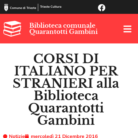
Trieste Cultura
Comune di Trieste
Biblioteca comunale
Quarantotti Gambini
CORSI DI
ITALIANO PER
STRANIERI alla
Biblioteca
Quarantotti
Gambini
Notizie
mercoledì 21 Dicembre 2016