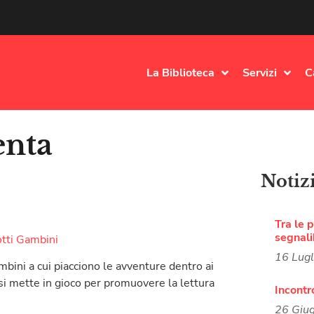
La Biblioteca
Servizi
C
enta
Notiz
Tra le p
segnali
otti Gambini
16 Lug
mbini a cui piacciono le avventure dentro ai
 si mette in gioco per promuovere la lettura
Incontr
26 Giu