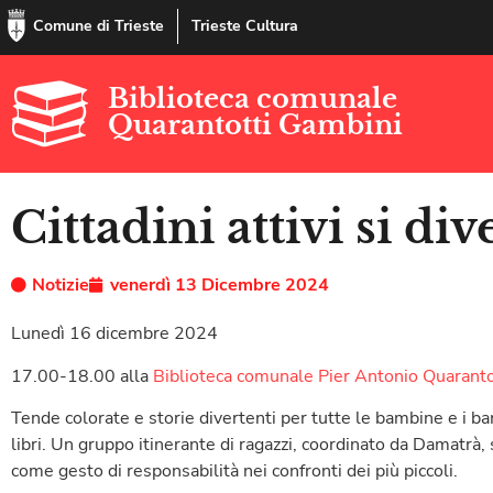
Comune di Trieste
Trieste Cultura
Biblioteca comunale
Quarantotti Gambini
Cittadini attivi si div
Notizie
venerdì 13 Dicembre 2024
Lunedì 16 dicembre 2024
17.00-18.00 alla
Biblioteca comunale Pier Antonio Quarant
Tende colorate e storie divertenti per tutte le bambine e i ba
libri. Un gruppo itinerante di ragazzi, coordinato da Damatrà,
come gesto di responsabilità nei confronti dei più piccoli.