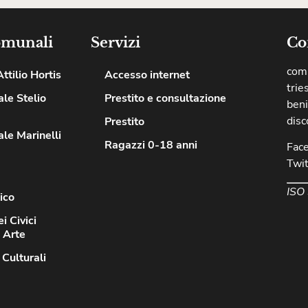
omunali
Servizi
Co
comu
ttilio Hortis
Accesso internet
trie
le Stelio
Prestito e consultazione
beni
disc
Prestito
le Marinelli
Ragazzi 0-18 anni
Fac
Twit
ISO
ico
i Civici
d Arte
 Culturali