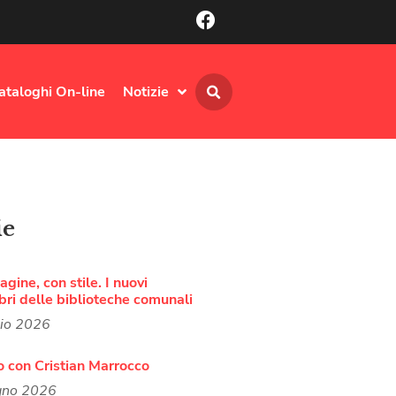
ataloghi On-line
Notizie
ie
agine, con stile. I nuovi
bri delle biblioteche comunali
lio 2026
o con Cristian Marrocco
gno 2026