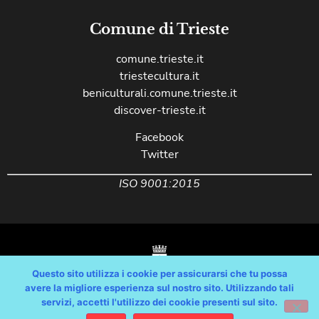
Comune di Trieste
comune.trieste.it
triestecultura.it
beniculturali.comune.trieste.it
discover-trieste.it
Facebook
Twitter
ISO 9001:2015
Questo sito utilizza i cookie per assicurarsi che tu possa
avere la migliore esperienza sul nostro sito. Utilizzando tali
servizi, accetti l'utilizzo dei cookie presenti sul sito.
Copyright © Comune di Trieste – partita Iva 00210240321 – tutti i diritti