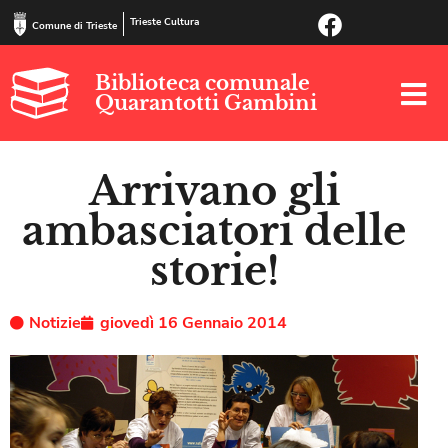
Trieste Cultura
Comune di Trieste
Biblioteca comunale
Quarantotti Gambini
Arrivano gli
ambasciatori delle
storie!
Notizie
giovedì 16 Gennaio 2014