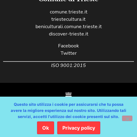
comune.trieste.it
triestecultura.it
beniculturali.comune.trieste.it
discover-trieste.it
Facebook
Twitter
ISO 9001:2015
Questo sito utilizza i cookie per assicurarsi che tu possa
avere la migliore esperienza sul nostro sito. Utilizzando tali
servizi, accetti l'utilizzo dei cookie presenti sul sito.
Copyright © Comune di Trieste – partita Iva 00210240321 – tutti i diritti
riservati / Progetto e Sviluppo Media Technologies Srl /
Ok
Privacy policy
Feedback
/
Dichiarazione Accessibilità AGID