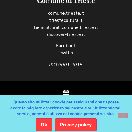
Comune di Trieste
comune.trieste.it
triestecultura.it
beniculturali.comune.trieste.it
discover-trieste.it
Facebook
Twitter
ISO 9001:2015
Questo sito utilizza i cookie per assicurarsi che tu possa
avere la migliore esperienza sul nostro sito. Utilizzando tali
servizi, accetti l'utilizzo dei cookie presenti sul sito.
Copyright © Comune di Trieste – partita Iva 00210240321 – tutti i diritti
riservati / Progetto e Sviluppo Media Technologies Srl /
Ok
Privacy policy
Feedback
/
Dichiarazione Accessibilità AGID