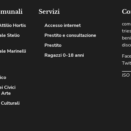
omunali
Servizi
Co
comu
ttilio Hortis
Accesso internet
trie
le Stelio
Prestito e consultazione
beni
disc
Prestito
le Marinelli
Ragazzi 0-18 anni
Fac
Twit
ISO
ico
i Civici
d Arte
 Culturali