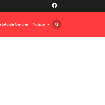
ataloghi On-line
Notizie