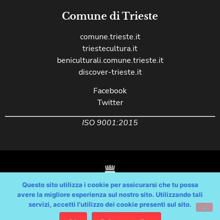
Comune di Trieste
comune.trieste.it
triestecultura.it
beniculturali.comune.trieste.it
discover-trieste.it
Facebook
Twitter
ISO 9001:2015
Questo sito utilizza i cookie per assicurarsi che tu possa
avere la migliore esperienza sul nostro sito. Utilizzando tali
servizi, accetti l'utilizzo dei cookie presenti sul sito.
Copyright © Comune di Trieste – partita Iva 00210240321 – tutti i diritti
riservati / Progetto e Sviluppo Media Technologies Srl /