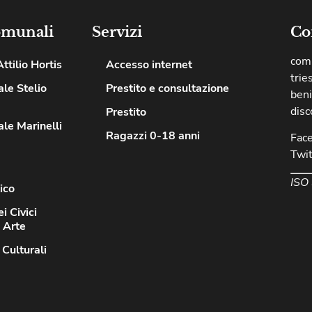
omunali
Servizi
Co
comu
ttilio Hortis
Accesso internet
trie
le Stelio
Prestito e consultazione
beni
disc
Prestito
le Marinelli
Ragazzi 0-18 anni
Fac
Twit
ISO
ico
i Civici
d Arte
 Culturali