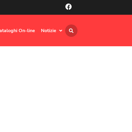
ataloghi On-line
Notizie