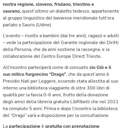
nostra regione, sloveno, friulano, triestino e
saurano,
quest’ultimo un dialetto tedesco, appartenente
al gruppo linguistico del bavarese meridionale tutt’ora
parlato a Sauris (Udine).
L’evento – rivolto a bambini (dai tre anni), ragazzi e adulti
– vede la partecipazione del Garante regionale dei Diritti
della Persona, che da anni sostiene la rassegna, e la
collaborazione del Centro Europe Direct Trieste.
All’incontro parteciperà come di consueto
zio Giò
e il
suo mitico furgoncino “Drago”
, che da quest’anno è
Presidio Nati per Leggere, essendo stata allestita al suo
interno una biblioteca viaggiante di oltre 300 libri di
qualità per la fascia 0-6 anni, frutto della donazione
degli amici della libreria gratuita LibRIbelli che nel 2021
ha compiuto 5 anni. Prima e dopo l’incontro la biblioteca
del “Drago” sarà a disposizione per la consultazione.
La
partecipazione
è
gratuita
con prenotazione