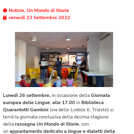
Notizie
,
Un Mondo di Storie
venerdì 23 Settembre 2022
Lunedì 26 settembre,
in occasione della
Giornata
europea delle Lingue
,
alle 17.00
in
Biblioteca
Quarantotti Gambini
(via delle Lodole 6, Trieste) si
terrà la giornata conclusiva della decima stagione
della
rassegna
Un Mondo di Storie
, con
un
appuntamento dedicato a
lingue e dialetti della