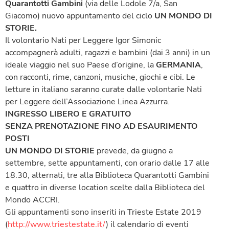
Quarantotti Gambini
(via delle Lodole 7/a, San
Giacomo) nuovo appuntamento del ciclo
UN MONDO DI
STORIE.
Il volontario Nati per Leggere Igor Simonic
accompagnerà adulti, ragazzi e bambini (dai 3 anni) in un
ideale viaggio nel suo Paese d’origine, la
GERMANIA
,
con racconti, rime, canzoni, musiche, giochi e cibi. Le
letture in italiano saranno curate dalle volontarie Nati
per Leggere dell’Associazione Linea Azzurra.
INGRESSO LIBERO E GRATUITO
SENZA PRENOTAZIONE FINO AD ESAURIMENTO
POSTI
UN MONDO DI STORIE
prevede, da giugno a
settembre, sette appuntamenti, con orario dalle 17 alle
18.30, alternati, tre alla Biblioteca Quarantotti Gambini
e quattro in diverse location scelte dalla Biblioteca del
Mondo ACCRI.
Gli appuntamenti sono inseriti in Trieste Estate 2019
(
http://www.triestestate.it/
) il calendario di eventi