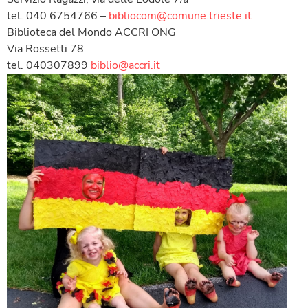
tel. 040 6754766 –
bibliocom@comune.trieste.it
Biblioteca del Mondo ACCRI ONG
Via Rossetti 78
tel. 040307899
biblio@accri.it