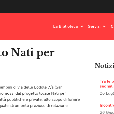
La Biblioteca
Servizi
C
o Nati per
Notiz
Tra le p
segnali
mbini di via delle Lodole 7/a (San
promossi dal progetto locale Nati per
16 Lug
ltà pubbliche e private, allo scopo di fornire
Incontr
 quale strumento prezioso di relazione
26 Giu