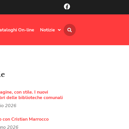
ataloghi On-line
Notizie
ie
agine, con stile. I nuovi
bri delle biblioteche comunali
lio 2026
o con Cristian Marrocco
gno 2026