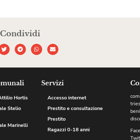
Condividi
omunali
Servizi
Co
comu
ttilio Hortis
Accesso internet
trie
le Stelio
Prestito e consultazione
beni
disc
Prestito
le Marinelli
Ragazzi 0-18 anni
Fac
Twit