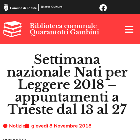
Trieste Cultura
Comune di Trieste
Biblioteca comunale
Quarantotti Gambini
Settimana
nazionale Nati per
Leggere 2018 –
appuntamenti a
Trieste dal 13 al 27
Notizie
giovedì 8 Novembre 2018
novembre