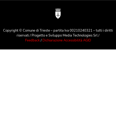
Copyright © Comune di Trieste – partita Iva 00210240321 – tutti i diritti
riservati / Progetto e Sviluppo Media Technologies Srl /
Feedback
/
Dichiarazione Accessibilità AGID