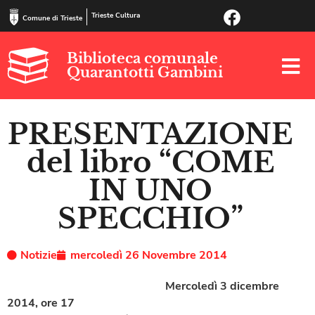
Trieste Cultura
Comune di Trieste
Biblioteca comunale
Quarantotti Gambini
PRESENTAZIONE
del libro “COME
IN UNO
SPECCHIO”
Notizie
mercoledì 26 Novembre 2014
Mercoledì 3 dicembre
2014, ore 17