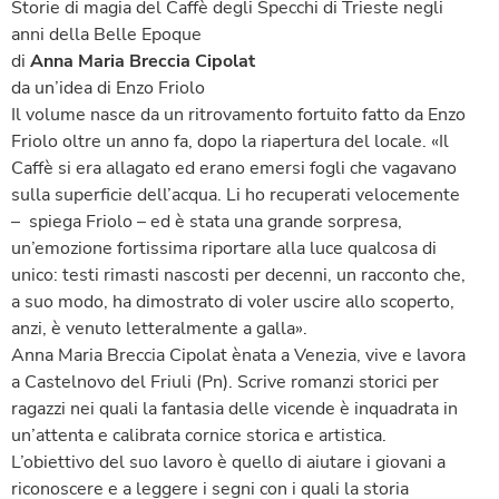
Storie di magia del Caffè degli Specchi di Trieste negli
anni della Belle Epoque
di
Anna Maria Breccia Cipolat
da un’idea di Enzo Friolo
Il volume nasce da un ritrovamento fortuito fatto da Enzo
Friolo oltre un anno fa, dopo la riapertura del locale. «Il
Caffè si era allagato ed erano emersi fogli che vagavano
sulla superficie dell’acqua. Li ho recuperati velocemente
– spiega Friolo – ed è stata una grande sorpresa,
un’emozione fortissima riportare alla luce qualcosa di
unico: testi rimasti nascosti per decenni, un racconto che,
a suo modo, ha dimostrato di voler uscire allo scoperto,
anzi, è venuto letteralmente a galla».
Anna Maria Breccia Cipolat ènata a Venezia, vive e lavora
a Castelnovo del Friuli (Pn). Scrive romanzi storici per
ragazzi nei quali la fantasia delle vicende è inquadrata in
un’attenta e calibrata cornice storica e artistica.
L’obiettivo del suo lavoro è quello di aiutare i giovani a
riconoscere e a leggere i segni con i quali la storia