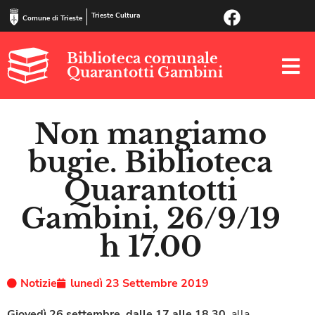
Trieste Cultura
Comune di Trieste
Biblioteca comunale
Quarantotti Gambini
Non mangiamo
bugie. Biblioteca
Quarantotti
Gambini, 26/9/19
h 17.00
Notizie
lunedì 23 Settembre 2019
Giovedì 26 settembre, dalle 17 alle 18.30
, alla