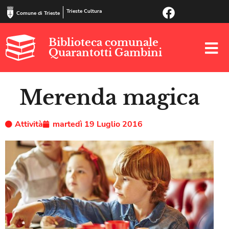
Trieste Cultura
Comune di Trieste
Biblioteca comunale
Quarantotti Gambini
Merenda magica
Attività
martedì 19 Luglio 2016