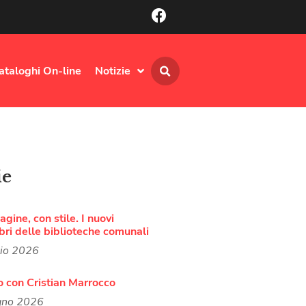
ataloghi On-line
Notizie
ie
agine, con stile. I nuovi
bri delle biblioteche comunali
lio 2026
o con Cristian Marrocco
gno 2026