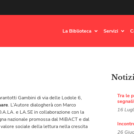
La Biblioteca
Servizi
C
Notiz
Tra le p
antotti Gambini di via delle Lodole 6,
segnali
mare
. L’Autore dialogherà con Marco
16 Lug
O.A.LA. e LA.SE in collaborazione con la
pagna nazionale promossa dal MiBACT e dal
Incontr
l valore sociale della lettura nella crescita
26 Giu