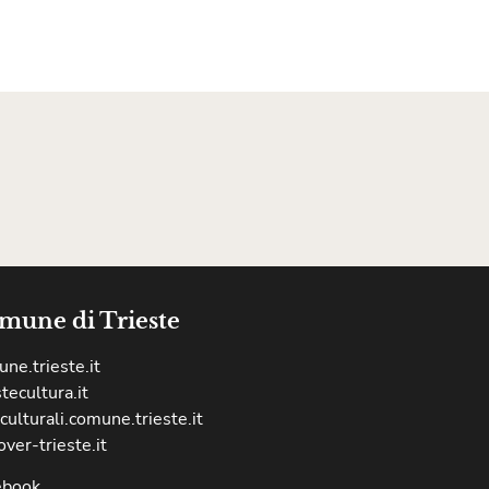
mune di Trieste
ne.trieste.it
stecultura.it
culturali.comune.trieste.it
over-trieste.it
ebook