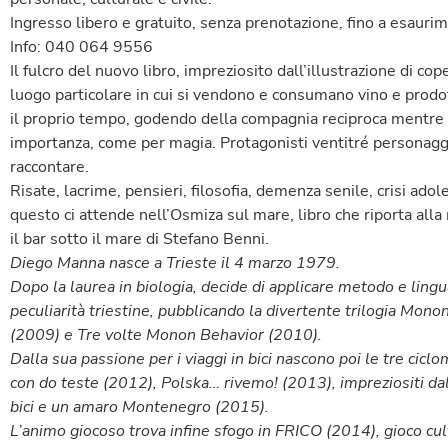
Ingresso libero e gratuito, senza prenotazione, fino a esaurim
Info: 040 064 9556
Il fulcro del nuovo libro, impreziosito dall’illustrazione di co
luogo particolare in cui si vendono e consumano vino e prodott
il proprio tempo, godendo della compagnia reciproca mentre t
importanza, come per magia. Protagonisti ventitré personaggi,
raccontare.
Risate, lacrime, pensieri, filosofia, demenza senile, crisi ado
questo ci attende nell’Osmiza sul mare, libro che riporta alla
il bar sotto il mare di Stefano Benni.
Diego Manna nasce a Trieste il 4 marzo 1979.
Dopo la laurea in biologia, decide di applicare metodo e lingu
peculiarità triestine, pubblicando la divertente trilogia Mo
(2009) e Tre volte Monon Behavior (2010).
Dalla sua passione per i viaggi in bici nascono poi le tre ciclo
con do teste (2012), Polska… rivemo! (2013), impreziositi dal
bici e un amaro Montenegro (2015).
L’animo giocoso trova infine sfogo in FRICO (2014), gioco cul