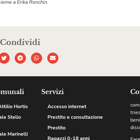
ssieme a Erika Ronchin.
Condividi
omunali
Servizi
Co
comu
ttilio Hortis
Accesso internet
trie
le Stelio
Prestito e consultazione
beni
disc
Prestito
le Marinelli
Ragazzi 0-18 anni
Fac