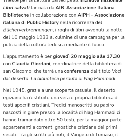
Trieste per la Lettura partecipa all’
iniziativa nazionale
Libri salvati
lanciata da
AIB-Associazione Italiana
Biblioteche
in collaborazione con
AIPH – Associazione
italiana di Public History
nella ricorrenza del
Bücherverbrennungen
, i roghi di libri avvenuti la notte
del 10 maggio 1933 al culmine di una campagna per la
pulizia della cultura tedesca mediante il fuoco.
L’appuntamento è per
giovedì 20 maggio alle 17.30
con
Claudia Giordani
, coordinatrice della biblioteca di
san Giacomo, che terrà una
conferenza
dal titolo
Voci
dal deserto. La biblioteca perduta di Nag Hammadi
.
Nel 1945, grazie a una scoperta casuale, il deserto
egiziano ha restituito una vera e propria biblioteca di
testi apocrifi cristiani. Tredici manoscritti su papiro
nascosti in giare presso la località di Nag Hammadi ci
hanno tramandato oltre 50 testi, per la maggior parte
appartenenti a correnti gnostiche cristiane dei primi
secoli. Tra gli scritti più noti, il Vangelo di Tomaso, il