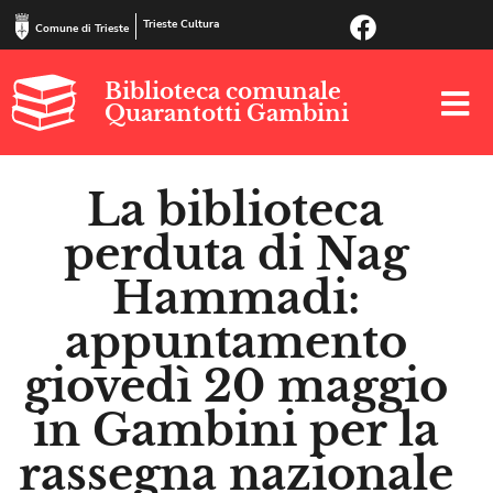
Trieste Cultura
Comune di Trieste
Biblioteca comunale
Quarantotti Gambini
La biblioteca
perduta di Nag
Hammadi:
appuntamento
giovedì 20 maggio
in Gambini per la
rassegna nazionale