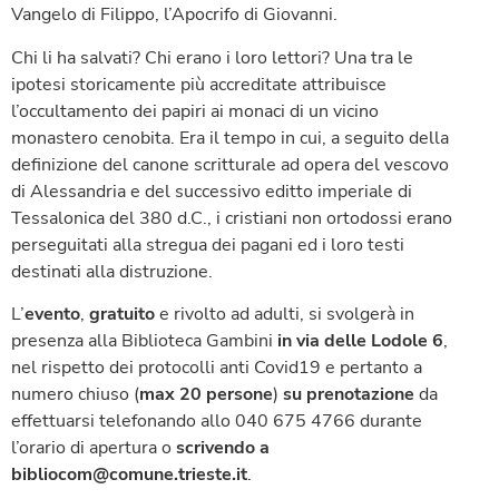
Vangelo di Filippo, l’Apocrifo di Giovanni.
Chi li ha salvati? Chi erano i loro lettori? Una tra le
ipotesi storicamente più accreditate attribuisce
l’occultamento dei papiri ai monaci di un vicino
monastero cenobita. Era il tempo in cui, a seguito della
definizione del canone scritturale ad opera del vescovo
di Alessandria e del successivo editto imperiale di
Tessalonica del 380 d.C., i cristiani non ortodossi erano
perseguitati alla stregua dei pagani ed i loro testi
destinati alla distruzione.
L’
evento
,
gratuito
e rivolto ad adulti, si svolgerà in
presenza alla Biblioteca Gambini
in via delle Lodole 6
,
nel rispetto dei protocolli anti Covid19 e pertanto a
numero chiuso (
max 20 persone
)
su prenotazione
da
effettuarsi telefonando allo 040 675 4766 durante
l’orario di apertura o
scrivendo a
bibliocom@comune.trieste.it
.