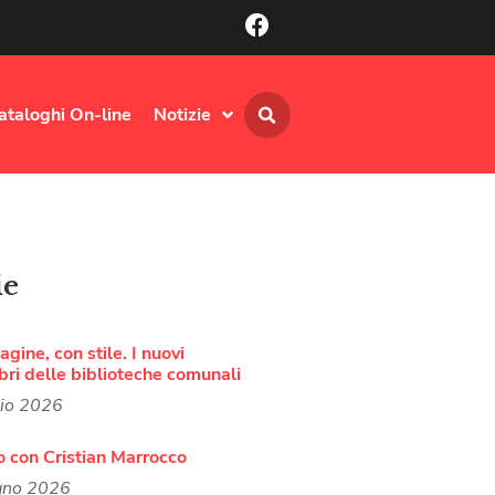
ataloghi On-line
Notizie
ie
agine, con stile. I nuovi
bri delle biblioteche comunali
lio 2026
o con Cristian Marrocco
gno 2026