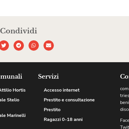
Condividi
omunali
Servizi
Co
comu
ttilio Hortis
Accesso internet
trie
le Stelio
Prestito e consultazione
beni
disc
Prestito
le Marinelli
Ragazzi 0-18 anni
Fac
Twit