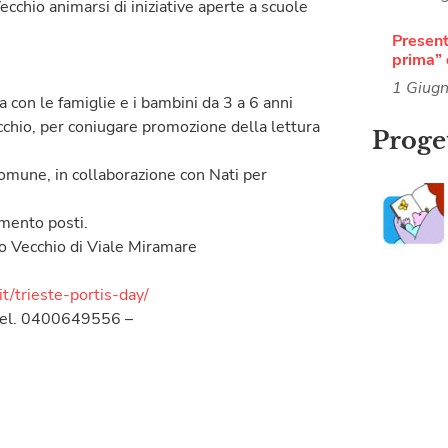
ecchio animarsi di iniziative aperte a scuole
Present
prima” 
1 Giug
 con le famiglie e i bambini da 3 a 6 anni
ecchio, per coniugare promozione della lettura
Proget
omune, in collaborazione con Nati per
imento posti.
to Vecchio di Viale Miramare
it/trieste-portis-day/
– tel. 0400649556 –