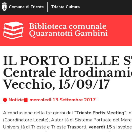
Comune di Trieste
Trieste Cultura
Biblioteca comunale
Quarantotti Gambini
IL PORTO DELLE S
Centrale Idrodinami
Vecchio, 15/09/17
Notizie
mercoledì 13 Settembre 2017
A conclusione della tre giorni del
“Trieste Portis Meeting”
, 
(Coordinatore Locale), Autorità di Sistema Portuale del Mare
Università di Trieste e Trieste Trasporti,
venerdì 15
si svolger