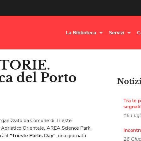
La Biblioteca
Servizi
C
TORIE.
ca del Porto
Notiz
Tra le p
segnali
16 Lug
organizzato da Comune di Trieste
 Adriatico Orientale, AREA Science Park,
Incontr
à il
“Trieste Portis Day”
, una giornata
26 Giu