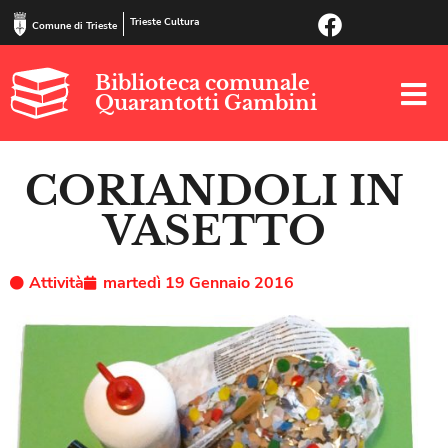
Trieste Cultura
Comune di Trieste
Biblioteca comunale
Quarantotti Gambini
CORIANDOLI IN
VASETTO
Attività
martedì 19 Gennaio 2016