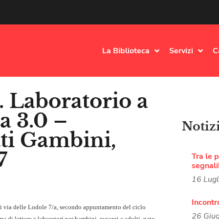
La Biblioteca
Servizi
C
. Laboratorio a
a 3.0 –
Notiz
ti Gambini,
7
Tra le p
segnali
16 Lug
Incontr
i via delle Lodole 7/a, secondo appuntamento del ciclo
26 Giu
di letture e laboratori per bambini, ragazzi e adulti, nato