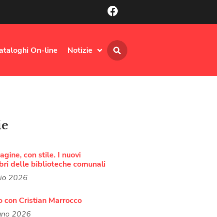
ataloghi On-line
Notizie
ie
agine, con stile. I nuovi
bri delle biblioteche comunali
lio 2026
o con Cristian Marrocco
gno 2026