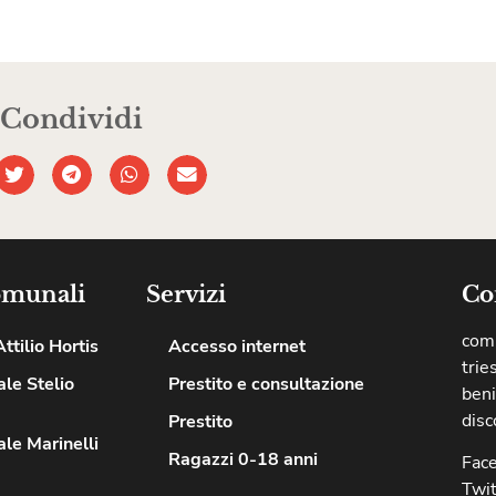
Condividi
omunali
Servizi
Co
comu
ttilio Hortis
Accesso internet
trie
le Stelio
Prestito e consultazione
beni
disc
Prestito
le Marinelli
Ragazzi 0-18 anni
Fac
Twit