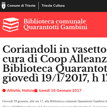
Comune di Trieste
Trieste Cultura
Biblioteca comunale
Quarantotti Gambini
Coriandoli in vasetto
cura di Coop Alleanz
Biblioteca Quarantot
giovedì 19/1/2017, h 1
Attività
,
Notizie
lunedì 16 Gennaio 2017
Giovedì 19 gennaio, alle ore 17, alla Biblioteca comunale Quarantotti Gambini d
“Giovedì? Bibliotechiamoci! Laboratori per conoscere divertendoci”, il programma 