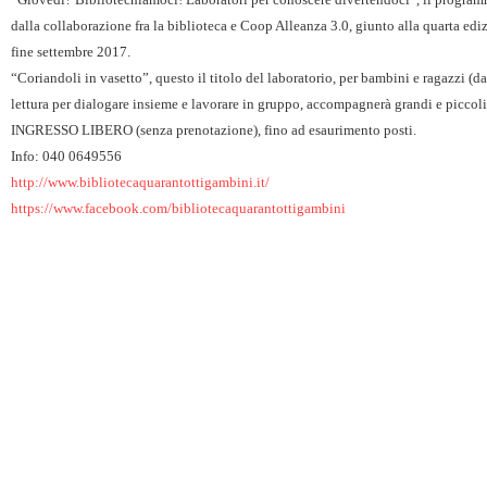
dalla collaborazione fra la biblioteca e Coop Alleanza 3.0, giunto alla quarta ed
fine settembre 2017.
“Coriandoli in vasetto”, questo il titolo del laboratorio, per bambini e ragazzi (d
lettura per dialogare insieme e lavorare in gruppo, accompagnerà grandi e piccoli
INGRESSO LIBERO (senza prenotazione), fino ad esaurimento posti.
Info: 040 0649556
http://www.
bibliotecaquarantottigambini.
it/
https://www.facebook.com/
bibliotecaquarantottigambini