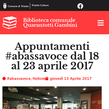
Trieste Cultura
Comune di Trieste
Biblioteca comunale
Quarantotti Gambini
Appuntamenti
#abassavoce dal 18
al 23 aprile 2017
#abassavoce
,
Notizie
giovedì 13 Aprile 2017