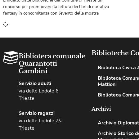
È indetto dalle biblioteche del Comune di Trieste un
concorso per promuovere la lettura dei libri di narrativa
fantasy in concomitanza con l’evento della mostra
Biblioteche C
Biblioteca comunale
Quarantotti
Biblioteca Civica A
Gambini
Biblioteca Comuna
Servizio adulti
Mattioni
via delle Lodole 6
Biblioteca Comuna
Trieste
Archivi
Servizio ragazzi
via delle Lodole 7/a
Archivio Diplomat
Trieste
Archivio Storico de