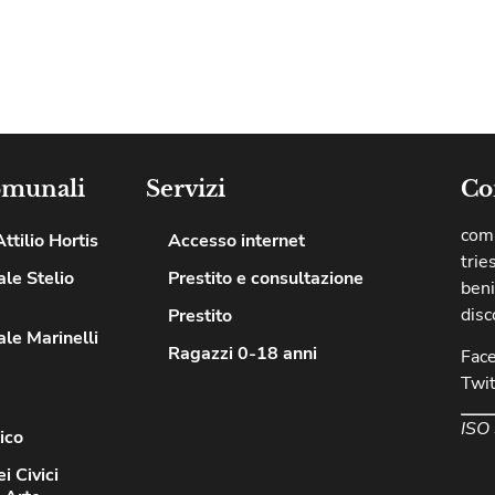
omunali
Servizi
Co
comu
ttilio Hortis
Accesso internet
trie
le Stelio
Prestito e consultazione
beni
disc
Prestito
le Marinelli
Ragazzi 0-18 anni
Fac
Twit
ISO
ico
i Civici