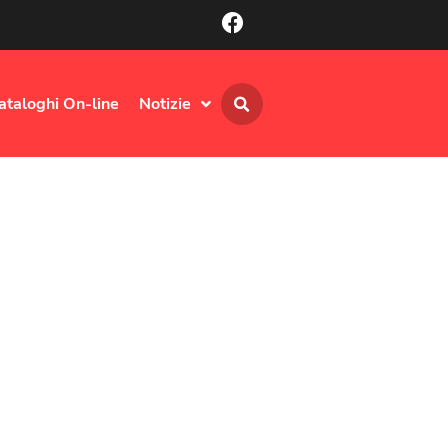
ataloghi On-line
Notizie